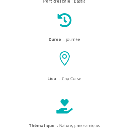
Port d’escale :
Bastia

Durée :
journée

Lieu :
Cap Corse

Thématique :
Nature, panoramique.