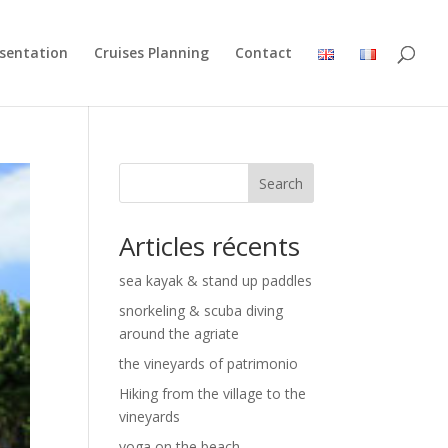
esentation
Cruises Planning
Contact
Search
Articles récents
sea kayak & stand up paddles
snorkeling & scuba diving
around the agriate
the vineyards of patrimonio
Hiking from the village to the
vineyards
yoga on the beach