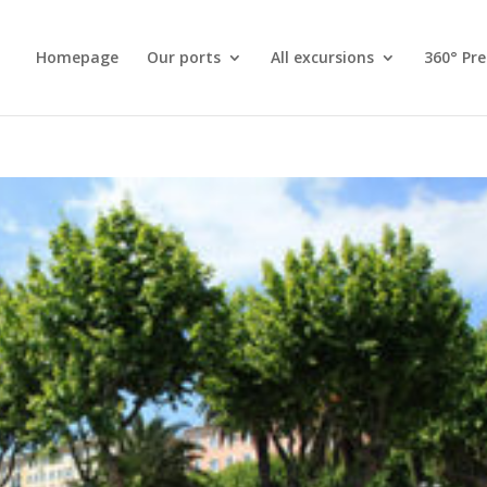
Homepage
Our ports
All excursions
360° Pr