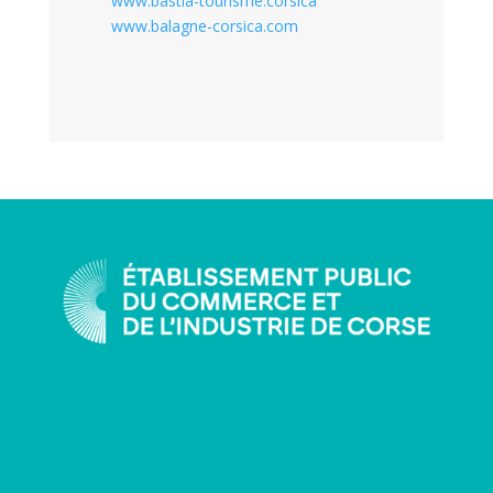
www.bastia-tourisme.corsica
www.balagne-corsica.com