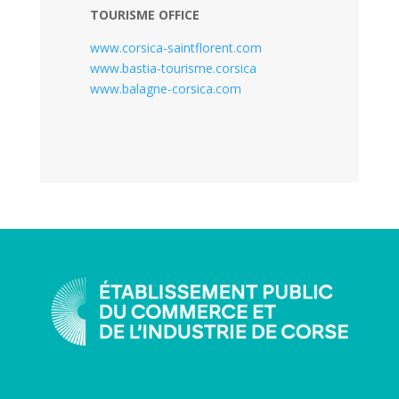
TOURISME OFFICE
www.corsica-saintflorent.com
www.bastia-tourisme.corsica
www.balagne-corsica.com