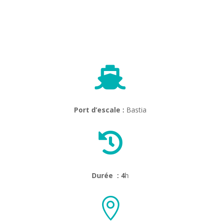

Port d’escale :
Bastia

Durée : 4
h
